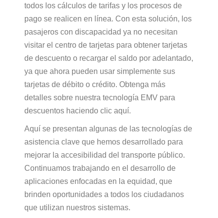
todos los cálculos de tarifas y los procesos de
pago se realicen en línea. Con esta solución, los
pasajeros con discapacidad ya no necesitan
visitar el centro de tarjetas para obtener tarjetas
de descuento o recargar el saldo por adelantado,
ya que ahora pueden usar simplemente sus
tarjetas de débito o crédito. Obtenga más
detalles sobre nuestra tecnología EMV para
descuentos haciendo clic aquí.
Aquí
se
p
resentan
algunas
de
las
tecnologías
de
asi
stencia
clave
que
hemos
desarrollado
p
ara
mejorar
la
accesibilidad
del
trans
p
orte
p
úblico
.
Continuamos
trabajando
en el
desarrollo
de
a
p
licaciones
enfocadas
en la
equidad
,
que
brinden
o
p
ortunidades
a
todos
los
ciudadanos
que
utilizan
nuestros
sistemas
.